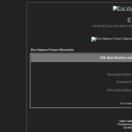
E
what did you do when yo
Era Viatore Foren-Übersicht
Gib dein Namen und
Benutzername:
Passwort:
Bei jedem Besu
Ich habe
Stylize Dar
Powered by
Deutsc