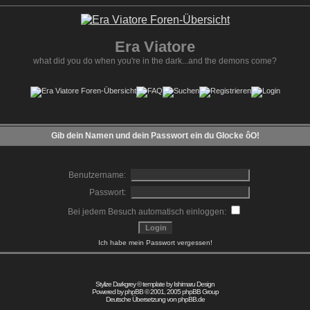
Era Viatore
what did you do when you're in the dark...and the demons come?
Gib dein Namen und dein Passwort ein du Glocke ôO!
Benutzername:
Passwort:
Bei jedem Besuch automatisch einloggen:
Ich habe mein Passwort vergessen!
Stylize Darkgrey © template by
Ishimaru Design
Powered by
phpBB
© 2001, 2005 phpBB Group
Deutsche Übersetzung von
phpBB.de