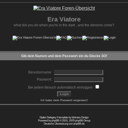
Era Viatore
what did you do when you're in the dark...and the demons come?
Gib dein Namen und dein Passwort ein du Glocke ôO!
Benutzername:
Passwort:
Bei jedem Besuch automatisch einloggen:
Ich habe mein Passwort vergessen!
Stylize Darkgrey © template by
Ishimaru Design
Powered by
phpBB
© 2001, 2005 phpBB Group
Deutsche Übersetzung von
phpBB.de