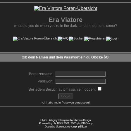
Era Viatore
what did you do when you're in the dark...and the demons come?
Gib dein Namen und dein Passwort ein du Glocke ôO!
Benutzername:
Passwort:
Bei jedem Besuch automatisch einloggen:
Ich habe mein Passwort vergessen!
Stylize Darkgrey © template by
Ishimaru Design
Powered by
phpBB
© 2001, 2005 phpBB Group
Deutsche Übersetzung von
phpBB.de