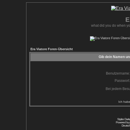
E
what did you do when yo
Era Viatore Foren-Übersicht
Gib dein Namen und
Benutzername:
Passwort:
Bei jedem Besu
Ich habe
Stylize Dar
Powered by
Deutsc