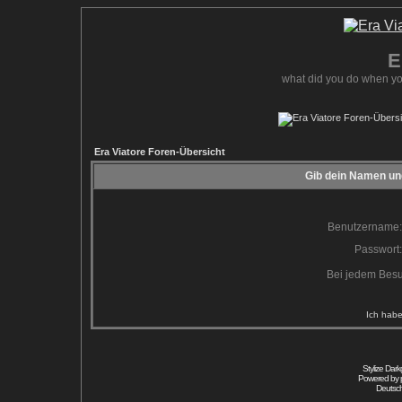
E
what did you do when yo
Era Viatore Foren-Übersicht
Gib dein Namen und
Benutzername:
Passwort:
Bei jedem Besu
Ich habe
Stylize Dar
Powered by
Deutsc