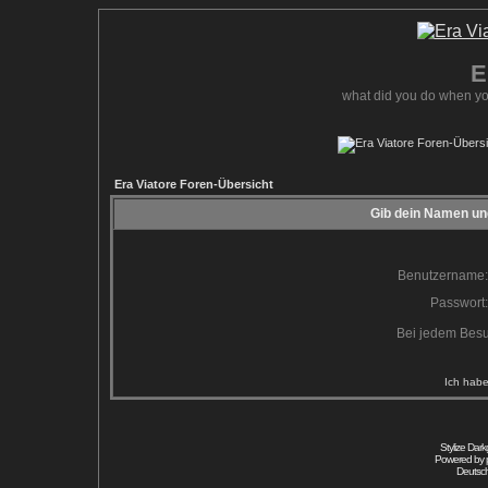
E
what did you do when yo
Era Viatore Foren-Übersicht
Gib dein Namen und
Benutzername:
Passwort:
Bei jedem Besu
Ich habe
Stylize Dar
Powered by
Deutsc