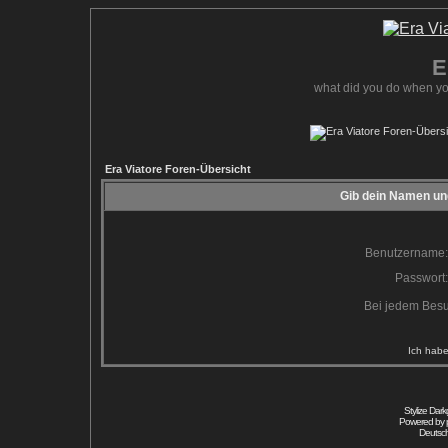
E
what did you do when yo
Era Viatore Foren-Übersicht
Gib dein Namen und
Benutzername:
Passwort:
Bei jedem Besu
Ich habe
Stylize Dar
Powered by
Deutsc