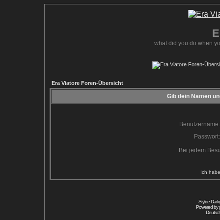
E
what did you do when yo
Era Viatore Foren-Übersicht
Gib dein Namen und
Benutzername:
Passwort:
Bei jedem Besu
Ich habe
Stylize Dar
Powered by
Deutsc