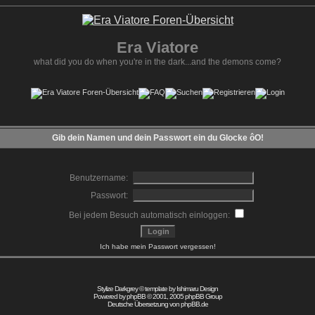
Era Viatore
what did you do when you're in the dark...and the demons come?
Gib dein Namen und dein Passwort ein du Glocke ôO!
Benutzername:
Passwort:
Bei jedem Besuch automatisch einloggen:
Ich habe mein Passwort vergessen!
Stylize Darkgrey © template by
Ishimaru Design
Powered by
phpBB
© 2001, 2005 phpBB Group
Deutsche Übersetzung von
phpBB.de