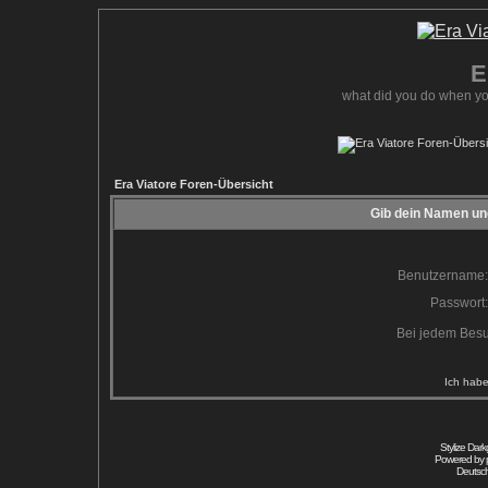
E
what did you do when yo
Era Viatore Foren-Übersicht
Gib dein Namen und
Benutzername:
Passwort:
Bei jedem Besu
Ich habe
Stylize Dar
Powered by
Deutsc