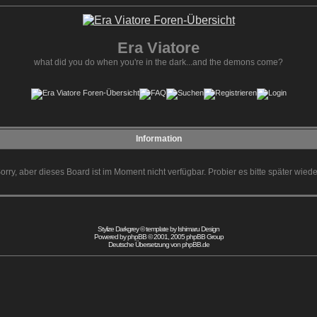
Era Viatore
what did you do when you're in the dark...and the demons come?
Information
orry, aber dieses Board ist im Moment nicht verfügbar. Probier es bitte später wiede
Stylize Darkgrey © template by
Ishimaru Design
Powered by
phpBB
© 2001, 2005 phpBB Group
Deutsche Übersetzung von
phpBB.de