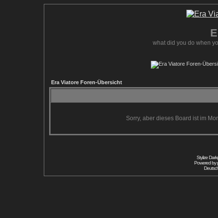
E
what did you do when yo
Era Viatore Foren-Übersicht
Sorry, aber dieses Board ist im Mom
Stylize Dar
Powered by
Deutsc