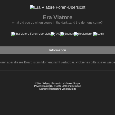
Era Viatore
what did you do when you're in the dark...and the demons come?
Information
orry, aber dieses Board ist im Moment nicht verfügbar. Probier es bitte später wiede
Stylize Darkgrey © template by
Ishimaru Design
Powered by
phpBB
© 2001, 2005 phpBB Group
Deutsche Übersetzung von
phpBB.de