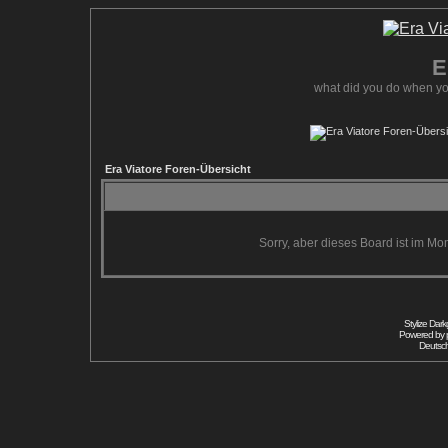
E
what did you do when yo
Era Viatore Foren-Übersicht
Sorry, aber dieses Board ist im Mom
Stylize Dar
Powered by
Deutsc