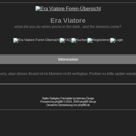
Era Viatore
what did you do when you're in the dark...and the demons come?
Information
orry, aber dieses Board ist im Moment nicht verfügbar. Probier es bitte später wiede
Stylize Darkgrey © template by
Ishimaru Design
Powered by
phpBB
© 2001, 2005 phpBB Group
Deutsche Übersetzung von
phpBB.de