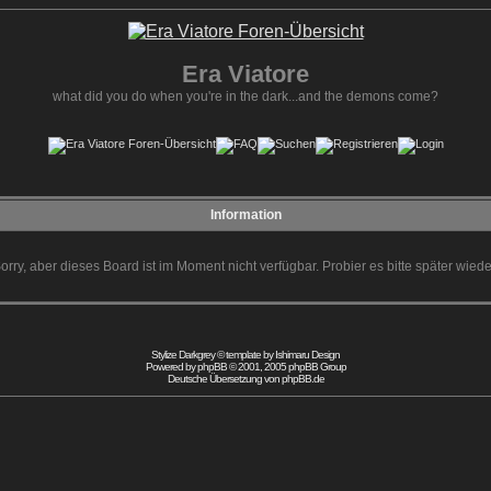
Era Viatore
what did you do when you're in the dark...and the demons come?
Information
orry, aber dieses Board ist im Moment nicht verfügbar. Probier es bitte später wiede
Stylize Darkgrey © template by
Ishimaru Design
Powered by
phpBB
© 2001, 2005 phpBB Group
Deutsche Übersetzung von
phpBB.de