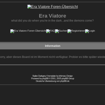
Era Viatore
what did you do when you're in the dark...and the demons come?
Information
orry, aber dieses Board ist im Moment nicht verfügbar. Probier es bitte später wiede
Stylize Darkgrey © template by
Ishimaru Design
Powered by
phpBB
© 2001, 2005 phpBB Group
Deutsche Übersetzung von
phpBB.de