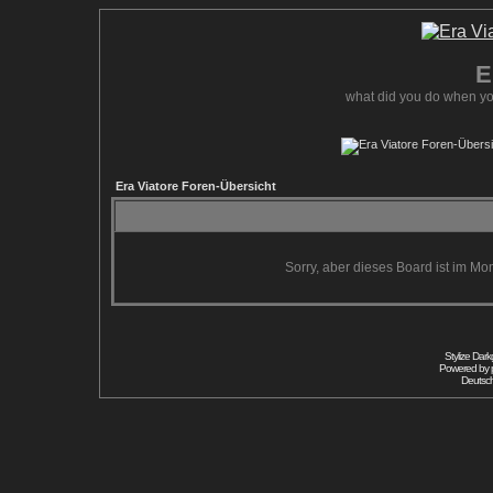
E
what did you do when yo
Era Viatore Foren-Übersicht
Sorry, aber dieses Board ist im Mom
Stylize Dar
Powered by
Deutsc