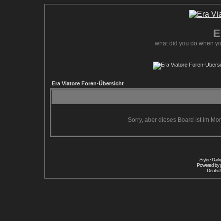
E
what did you do when yo
Era Viatore Foren-Übersicht
Sorry, aber dieses Board ist im Mom
Stylize Dar
Powered by
Deutsc