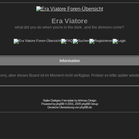
Era Viatore
what did you do when you're in the dark...and the demons come?
Information
orry, aber dieses Board ist im Moment nicht verfügbar. Probier es bitte später wiede
Stylize Darkgrey © template by
Ishimaru Design
Powered by
phpBB
© 2001, 2005 phpBB Group
Deutsche Übersetzung von
phpBB.de