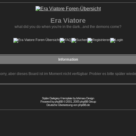
Era Viatore
what did you do when you're in the dark...and the demons come?
Information
orry, aber dieses Board ist im Moment nicht verfügbar. Probier es bitte später wiede
Stylize Darkgrey © template by
Ishimaru Design
Powered by
phpBB
© 2001, 2005 phpBB Group
Deutsche Übersetzung von
phpBB.de