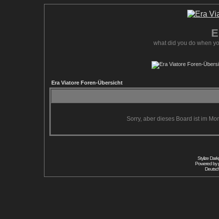
E
what did you do when yo
Era Viatore Foren-Übersicht
Sorry, aber dieses Board ist im Mom
Stylize Dar
Powered by
Deutsc