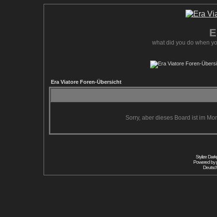
E
what did you do when yo
Era Viatore Foren-Übersicht
Sorry, aber dieses Board ist im Mom
Stylize Dar
Powered by
Deutsc