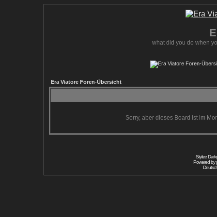
E
what did you do when yo
Era Viatore Foren-Übersicht
Sorry, aber dieses Board ist im Mom
Stylize Dar
Powered by
Deutsc