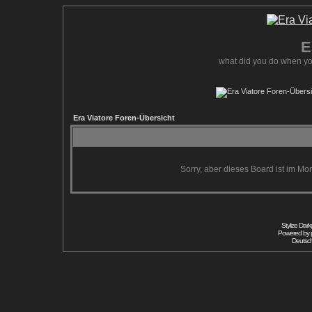
E
what did you do when yo
Era Viatore Foren-Übersicht
Sorry, aber dieses Board ist im Mom
Stylize Dar
Powered by
Deutsc