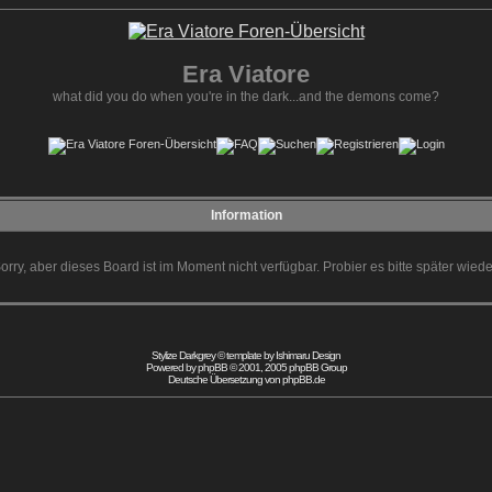
Era Viatore
what did you do when you're in the dark...and the demons come?
Information
orry, aber dieses Board ist im Moment nicht verfügbar. Probier es bitte später wiede
Stylize Darkgrey © template by
Ishimaru Design
Powered by
phpBB
© 2001, 2005 phpBB Group
Deutsche Übersetzung von
phpBB.de