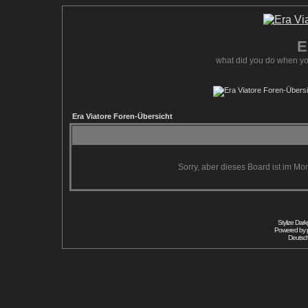
E
what did you do when yo
Era Viatore Foren-Übersicht
Sorry, aber dieses Board ist im Mom
Stylize Dar
Powered by
Deutsc