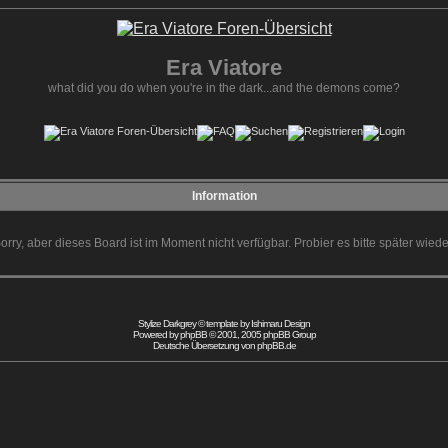
Era Viatore
what did you do when you're in the dark...and the demons come?
Information
orry, aber dieses Board ist im Moment nicht verfügbar. Probier es bitte später wiede
Stylize Darkgrey © template by
Ishimaru Design
Powered by
phpBB
© 2001, 2005 phpBB Group
Deutsche Übersetzung von
phpBB.de