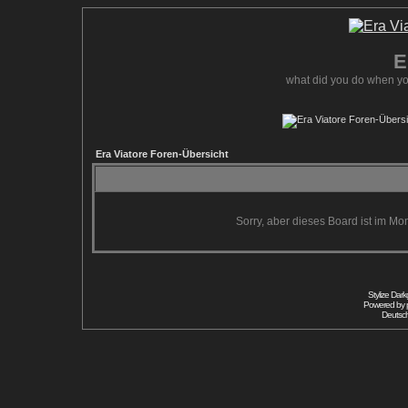
E
what did you do when yo
Era Viatore Foren-Übersicht
Sorry, aber dieses Board ist im Mom
Stylize Dar
Powered by
Deutsc