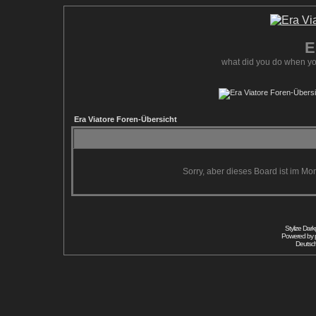
E
what did you do when yo
Era Viatore Foren-Übersicht
Sorry, aber dieses Board ist im Mom
Stylize Dar
Powered by
Deutsc