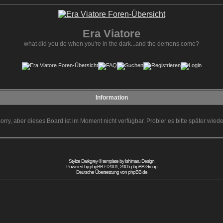
Era Viatore
what did you do when you're in the dark...and the demons come?
Information
orry, aber dieses Board ist im Moment nicht verfügbar. Probier es bitte später wiede
Stylize Darkgrey © template by
Ishimaru Design
Powered by
phpBB
© 2001, 2005 phpBB Group
Deutsche Übersetzung von
phpBB.de