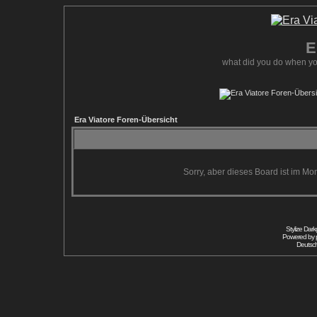
E
what did you do when yo
Era Viatore Foren-Übersicht
Sorry, aber dieses Board ist im Mom
Stylize Dar
Powered by
Deutsc