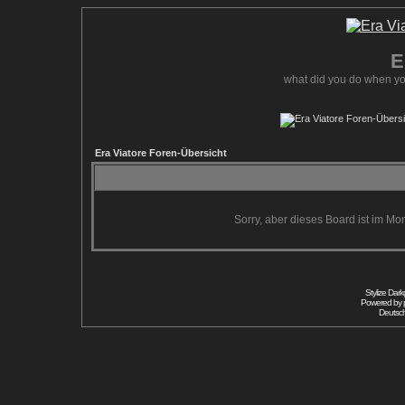
E
what did you do when yo
Era Viatore Foren-Übersicht
Sorry, aber dieses Board ist im Mom
Stylize Dar
Powered by
Deutsc