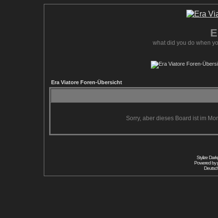
E
what did you do when yo
Era Viatore Foren-Übersicht
Sorry, aber dieses Board ist im Mom
Stylize Dar
Powered by
Deutsc