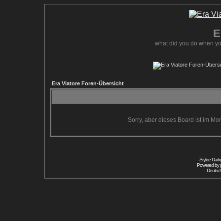
E
what did you do when yo
Era Viatore Foren-Übersicht
Sorry, aber dieses Board ist im Mom
Stylize Dar
Powered by
Deutsc