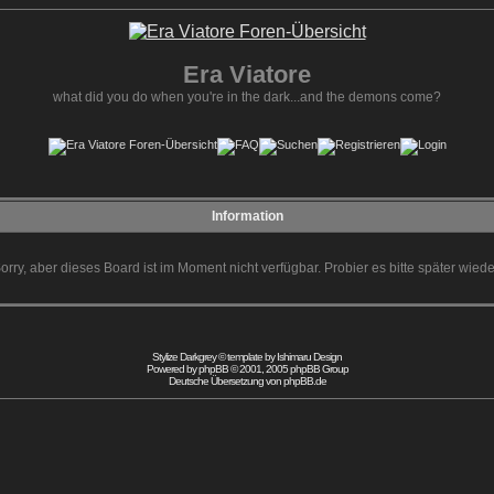
Era Viatore
what did you do when you're in the dark...and the demons come?
Information
orry, aber dieses Board ist im Moment nicht verfügbar. Probier es bitte später wiede
Stylize Darkgrey © template by
Ishimaru Design
Powered by
phpBB
© 2001, 2005 phpBB Group
Deutsche Übersetzung von
phpBB.de