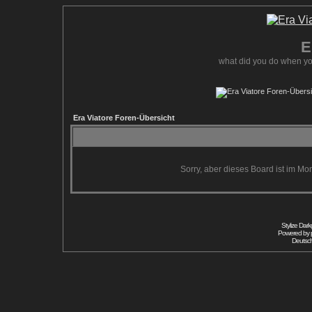
E
what did you do when yo
Era Viatore Foren-Übersicht
Sorry, aber dieses Board ist im Mom
Stylize Dar
Powered by
Deutsc