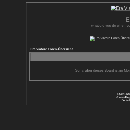
E
what did you do when yo
Era Viatore Foren-Übersicht
Sorry, aber dieses Board ist im Mom
Stylize Dar
Powered by
Deutsc