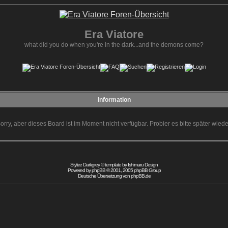
Era Viatore
what did you do when you're in the dark...and the demons come?
Information
orry, aber dieses Board ist im Moment nicht verfügbar. Probier es bitte später wiede
Stylize Darkgrey © template by
Ishimaru Design
Powered by
phpBB
© 2001, 2005 phpBB Group
Deutsche Übersetzung von
phpBB.de