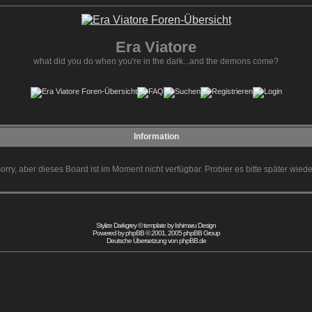
Era Viatore
what did you do when you're in the dark...and the demons come?
Information
orry, aber dieses Board ist im Moment nicht verfügbar. Probier es bitte später wiede
Stylize Darkgrey © template by
Ishimaru Design
Powered by
phpBB
© 2001, 2005 phpBB Group
Deutsche Übersetzung von
phpBB.de