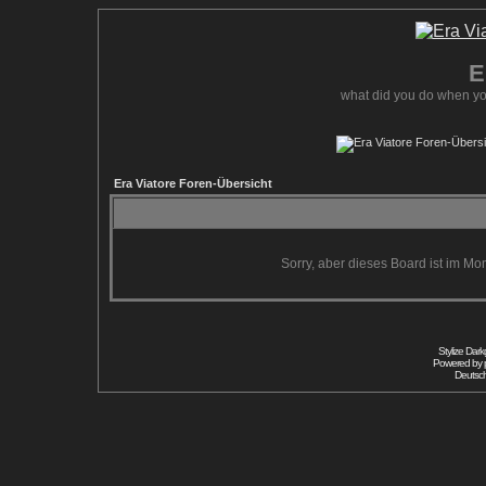
E
what did you do when yo
Era Viatore Foren-Übersicht
Sorry, aber dieses Board ist im Mom
Stylize Dar
Powered by
Deutsc