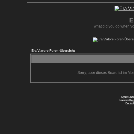
E
what did you do when yo
Era Viatore Foren-Übersicht
Sorry, aber dieses Board ist im Mom
Stylize Dar
Powered by
Deutsc