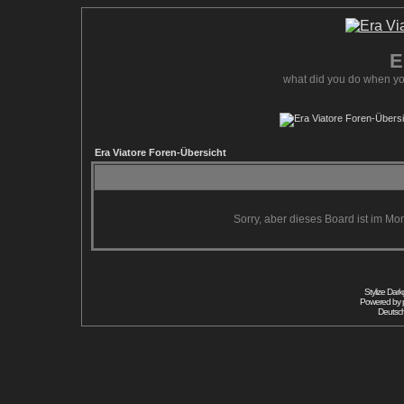
E
what did you do when yo
Era Viatore Foren-Übersicht
Sorry, aber dieses Board ist im Mom
Stylize Dar
Powered by
Deutsc