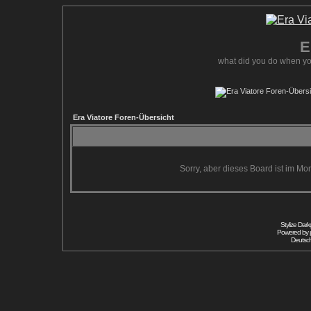
E
what did you do when yo
Era Viatore Foren-Übersicht
Sorry, aber dieses Board ist im Mom
Stylize Dar
Powered by
Deutsc