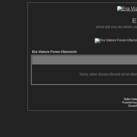
E
what did you do when yo
Era Viatore Foren-Übersicht
Sorry, aber dieses Board ist im Mom
Stylize Dar
Powered by
Deutsc