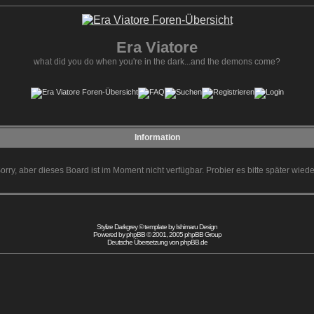
Era Viatore
what did you do when you're in the dark...and the demons come?
Information
orry, aber dieses Board ist im Moment nicht verfügbar. Probier es bitte später wiede
Stylize Darkgrey © template by
Ishimaru Design
Powered by
phpBB
© 2001, 2005 phpBB Group
Deutsche Übersetzung von
phpBB.de