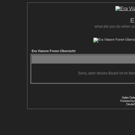
E
what did you do when yo
Era Viatore Foren-Übersicht
Sorry, aber dieses Board ist im Mom
Stylize Dar
Powered by
Deutsc