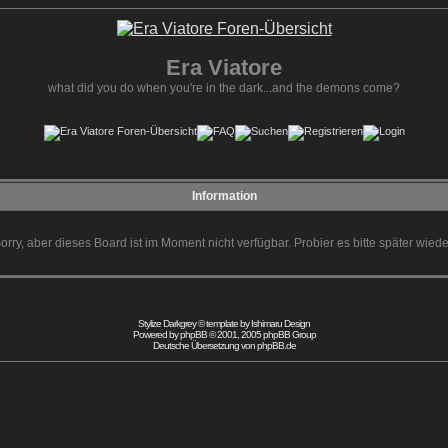
Era Viatore
what did you do when you're in the dark...and the demons come?
Information
orry, aber dieses Board ist im Moment nicht verfügbar. Probier es bitte später wiede
Stylize Darkgrey © template by
Ishimaru Design
Powered by
phpBB
© 2001, 2005 phpBB Group
Deutsche Übersetzung von
phpBB.de