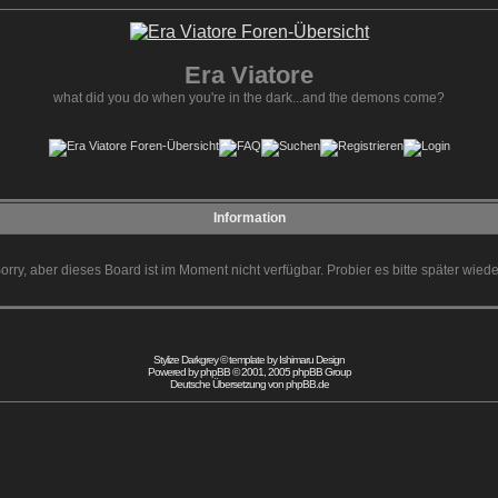
Era Viatore
what did you do when you're in the dark...and the demons come?
Information
orry, aber dieses Board ist im Moment nicht verfügbar. Probier es bitte später wiede
Stylize Darkgrey © template by
Ishimaru Design
Powered by
phpBB
© 2001, 2005 phpBB Group
Deutsche Übersetzung von
phpBB.de